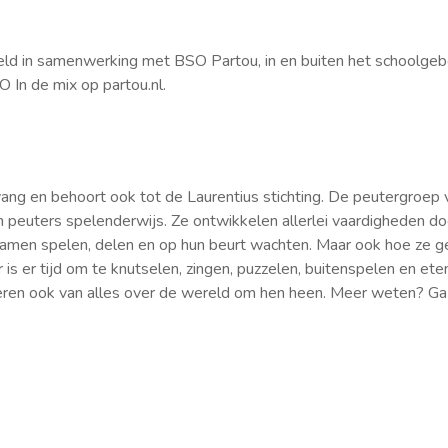
eld in samenwerking met BSO Partou, in en buiten het schoolgeb
SO In de mix op partou.nl.
ng en behoort ook tot de Laurentius stichting. De peutergroep 
n peuters spelenderwijs. Ze ontwikkelen allerlei vaardigheden d
samen spelen, delen en op hun beurt wachten. Maar ook hoe ze g
der is er tijd om te knutselen, zingen, puzzelen, buitenspelen en
eren ook van alles over de wereld om hen heen. Meer weten? Ga na