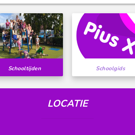
Schooltijden
Schoolgids
LOCATIE